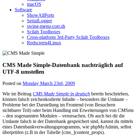
macOS
Software
ShowAllPorts
SerialLogger
swing-menu-corr.sh
Scilab Toolboxes
Cross-platform 3rd-Party Scilab Toolboxes
Redscreen4Linux
CMS Made Simple-Datenbank nachträglich auf
UTF-8 umstellen
Posted on
Monday March 23rd, 2009
Wie im Beitrag
CMS Made Simple in deutsch
bereits beschrieben,
können falsch zeichenkodierte Inhalte – besonders die Umlaute –
Probleme bei der Darstellung im Frontend (von Besuchern
sichtbarer Teil) oder beim Handling mit Erweiterungen von CMSms
– den sogenannten Modulen – verursachen. Ob auch bei dir die
Umlaute falsch in der Datenbank gespeichert sind, kannst du mittels
eines Datenbankverwaltungsprogramms, wie phpMyAdmin, selbst
überprüfen (z.B in der Tabelle [cms_]content_props).