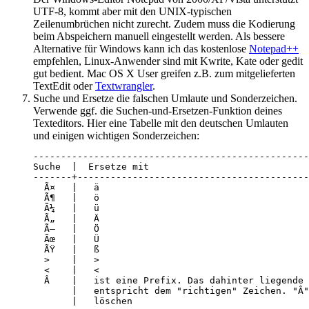
UTF-8, kommt aber mit den UNIX-typischen
Zeilenumbrüchen nicht zurecht. Zudem muss die Kodierung
beim Abspeichern manuell eingestellt werden. Als bessere
Alternative für Windows kann ich das kostenlose
Notepad++
empfehlen, Linux-Anwender sind mit Kwrite, Kate oder gedit
gut bedient. Mac OS X User greifen z.B. zum mitgelieferten
TextEdit oder
Textwrangler
.
Suche und Ersetze die falschen Umlaute und Sonderzeichen.
Verwende ggf. die Suchen-und-Ersetzen-Funktion deines
Texteditors. Hier eine Tabelle mit den deutschen Umlauten
und einigen wichtigen Sonderzeichen:
--------------------------------------------------
Suche  |  Ersetze mit

-------+------------------------------------------
  Ã¤   |   ä

  Ã¶   |   ö

  Ã¼   |   ü

  Ã„   |   Ä

  Ã–   |   Ö

  Ãœ   |   Ü

  ÃŸ   |   ß

  >    |   >

  <    |   <

  Â    |   ist eine Prefix. Das dahinter liegende 
       |   entspricht dem "richtigen" Zeichen. "Â"
       |   löschen
