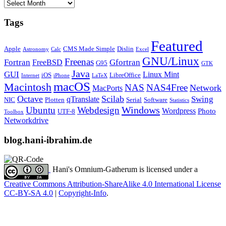
Archives
Tags
Featured
Apple
CMS Made Simple
Dislin
Astronomy
Calc
Excel
GNU/Linux
Freenas
Fortran
Gfortran
FreeBSD
G95
GTK
Java
GUI
Linux Mint
iOS
LibreOffice
Internet
iPhone
LaTeX
macOS
Macintosh
NAS
NAS4Free
Network
MacPorts
Octave
Scilab
Swing
qTranslate
NIC
Plotten
Serial
Software
Statistics
Windows
Ubuntu
Webdesign
Wordpress
Photo
UTF-8
Toolbox
Networkdrive
blog.hani-ibrahim.de
Hani's Omnium-Gatherum
is licensed under a
Creative Commons Attribution-ShareAlike 4.0 International License
CC-BY-SA 4.0
|
Copyright-Info
.