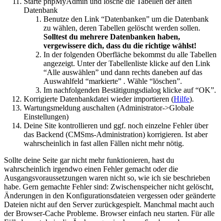
Starte phpMyAdmin und lösche die Tabellen der alten
Datenbank
Benutze den Link “Datenbanken” um die Datenbank
zu wählen, deren Tabellen gelöscht werden sollen.
Solltest du mehrere Datenbanken haben,
vergewissere dich, dass du die richtige wählst!
In der folgenden Oberfläche bekommst du alle Tabellen
angezeigt. Unter der Tabellenliste klicke auf den Link
“Alle auswählen” und dann rechts daneben auf das
Auswahlfeld “markierte” . Wähle “löschen”.
Im nachfolgenden Bestätigungsdialog klicke auf “OK”.
Korrigierte Datenbankdatei wieder importieren (
Hilfe
).
Wartungsmeldung auschalten (Administrator->Globale
Einstellungen)
Deine Site kontrollieren und ggf. noch einzelne Fehler über
das Backend (CMSms-Administration) korrigieren. Ist aber
wahrscheinlich in fast allen Fällen nicht mehr nötig.
Sollte deine Seite gar nicht mehr funktionieren, hast du
wahrscheinlich irgendwo einen Fehler gemacht oder die
Ausgangsvoraussetzungen waren nicht so, wie ich sie beschrieben
habe. Gern gemachte Fehler sind: Zwischenspeicher nicht gelöscht,
Änderungen in den Konfigurationsdateien vergessen oder geänderte
Dateien nicht auf den Server zurückgespielt. Manchmal macht auch
der Browser-Cache Probleme. Browser einfach neu starten. Für alle