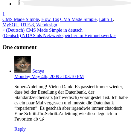
1
CMS Made Simple
,
How Tos
CMS Made Simple
,
Latin-1
,
MySQL
,
UTF-8
,
Webdesign
Post
« (Deutsch) CMS Made Simple in deutsch
(Deutsch) NDAS als Netzwerkspeicher im Heimnetzwerk »
navigation
One comment
Sonya
Monday May 4th, 2009 at 03:10 PM
Super-Anleitung! Vielen Dank. Es passiert immer wieder,
dass bei der Erstellung der Datenbank, der
Standardzeichensatz (schwedisch) vorangestellt ist. Ich habe
es ein paar Mal vergessen und musste die Datenbank
“reparieren”. Es geschah aber irgendwie immer chaotisch.
Eine Schritt-für-Schritt-Anleitung wie diese lege ich in
Favoriten ab 🙂
Reply