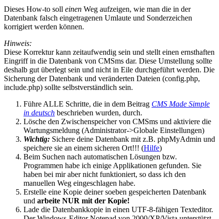
Dieses How-to soll
einen
Weg aufzeigen, wie man die in der
Datenbank falsch eingetragenen Umlaute und Sonderzeichen
korrigiert werden können.
Hinweis:
Diese Korrektur kann zeitaufwendig sein und stellt einen ernsthaften
Eingriff in die Datenbank von CMSms dar. Diese Umstellung sollte
deshalb gut überlegt sein und nicht in Eile durchgeführt werden. Die
Sicherung der Datenbank und veränderten Dateien (config.php,
include.php) sollte selbstverständlich sein.
Führe ALLE Schritte, die in dem Beitrag
CMS Made Simple
in deutsch
beschrieben wurden, durch.
Lösche den Zwischenspeicher von CMSms und aktiviere die
Wartungsmeldung (Administrator->Globale Einstellungen)
Wichtig:
Sichere deine Datenbank mit z.B. phpMyAdmin und
speichere sie an einem sicheren Ort!!! (
Hilfe
)
Beim Suchen nach automatischen Lösungen bzw.
Programmen habe ich einige Applikationen gefunden. Sie
haben bei mir aber nicht funktioniert, so dass ich den
manuellen Weg eingeschlagen habe.
Erstelle eine Kopie deiner soeben gespeicherten Datenbank
und
arbeite NUR mit der Kopie!
Lade die Datenbankkopie in einen UTF-8-fähigen Texteditor.
Der Windows-Editor Notepad von 2000/XP/Vista unterstützt