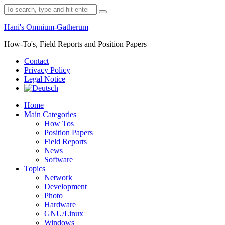
Skip
Search
to
for:
content
Hani's Omnium-Gatherum
How-To's, Field Reports and Position Papers
Contact
Privacy Policy
Legal Notice
Home
Main Categories
How Tos
Position Papers
Field Reports
News
Software
Topics
Network
Development
Photo
Hardware
GNU/Linux
Windows