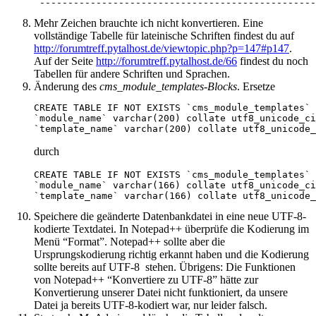
 -------------------------------------------------
Mehr Zeichen brauchte ich nicht konvertieren. Eine
vollständige Tabelle für lateinische Schriften findest du auf
http://forumtreff.pytalhost.de/viewtopic.php?p=147#p147
.
Auf der Seite
http://forumtreff.pytalhost.de/66
findest du noch
Tabellen für andere Schriften und Sprachen.
Änderung des
cms_module_templates-Blocks
. Ersetze
CREATE TABLE IF NOT EXISTS `cms_module_templates` 
`module_name` varchar(200) collate utf8_unicode_ci
`template_name` varchar(200) collate utf8_unicode_
durch
CREATE TABLE IF NOT EXISTS `cms_module_templates` 
`module_name` varchar(166) collate utf8_unicode_ci
`template_name` varchar(166) collate utf8_unicode_
Speichere die geänderte Datenbankdatei in eine neue UTF-8-
kodierte Textdatei. In Notepad++ überprüfe die Kodierung im
Menü “Format”. Notepad++ sollte aber die
Ursprungskodierung richtig erkannt haben und die Kodierung
sollte bereits auf UTF-8 stehen. Übrigens: Die Funktionen
von Notepad++ “Konvertiere zu UTF-8” hätte zur
Konvertierung unserer Datei nicht funktioniert, da unsere
Datei ja bereits UTF-8-kodiert war, nur leider falsch.